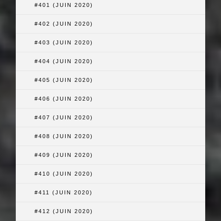
#401 (JUIN 2020)
#402 (JUIN 2020)
#403 (JUIN 2020)
#404 (JUIN 2020)
#405 (JUIN 2020)
#406 (JUIN 2020)
#407 (JUIN 2020)
#408 (JUIN 2020)
#409 (JUIN 2020)
#410 (JUIN 2020)
#411 (JUIN 2020)
#412 (JUIN 2020)