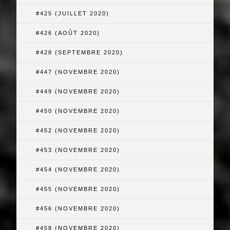
#425 (JUILLET 2020)
#426 (AOÛT 2020)
#428 (SEPTEMBRE 2020)
#447 (NOVEMBRE 2020)
#449 (NOVEMBRE 2020)
#450 (NOVEMBRE 2020)
#452 (NOVEMBRE 2020)
#453 (NOVEMBRE 2020)
#454 (NOVEMBRE 2020)
#455 (NOVEMBRE 2020)
#456 (NOVEMBRE 2020)
#458 (NOVEMBRE 2020)