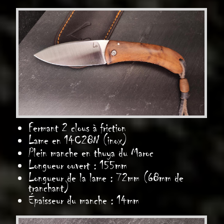
Fermant 2 clous à friction
Lame en 14C28N (inox)
Plein manche en thuya du Maroc
Longueur ouvert : 155mm
Longueur de la lame : 72mm (68mm de
tranchant)
Épaisseur du manche : 14mm