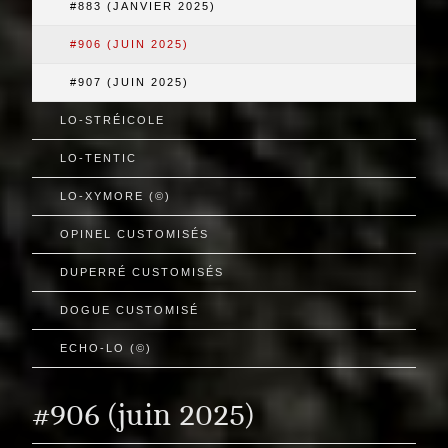
#883 (JANVIER 2025)
#906 (JUIN 2025)
#907 (JUIN 2025)
LO-STRÉICOLE
LO-TENTIC
LO-XYMORE (©)
OPINEL CUSTOMISÉS
DUPERRÉ CUSTOMISÉS
DOGUE CUSTOMISÉ
ECHO-LO (©)
#906 (juin 2025)