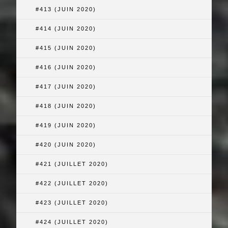
#413 (JUIN 2020)
#414 (JUIN 2020)
#415 (JUIN 2020)
#416 (JUIN 2020)
#417 (JUIN 2020)
#418 (JUIN 2020)
#419 (JUIN 2020)
#420 (JUIN 2020)
#421 (JUILLET 2020)
#422 (JUILLET 2020)
#423 (JUILLET 2020)
#424 (JUILLET 2020)