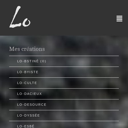
²
Mes créations
LO-BSTINÉ (©)
LO-BYISTE
LO-CULTE
LO-DACIEUX
LO-DESOURCE
LO-DYSSÉE
LO-ESBÉ