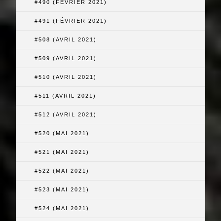
#490 (FÉVRIER 2021)
#491 (FÉVRIER 2021)
#508 (AVRIL 2021)
#509 (AVRIL 2021)
#510 (AVRIL 2021)
#511 (AVRIL 2021)
#512 (AVRIL 2021)
#520 (MAI 2021)
#521 (MAI 2021)
#522 (MAI 2021)
#523 (MAI 2021)
#524 (MAI 2021)