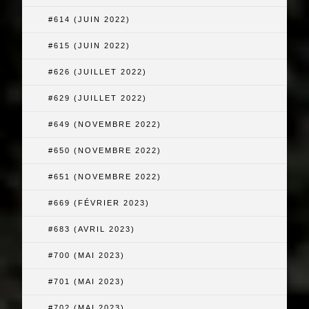
#614 (JUIN 2022)
#615 (JUIN 2022)
#626 (JUILLET 2022)
#629 (JUILLET 2022)
#649 (NOVEMBRE 2022)
#650 (NOVEMBRE 2022)
#651 (NOVEMBRE 2022)
#669 (FÉVRIER 2023)
#683 (AVRIL 2023)
#700 (MAI 2023)
#701 (MAI 2023)
#702 (MAI 2023)