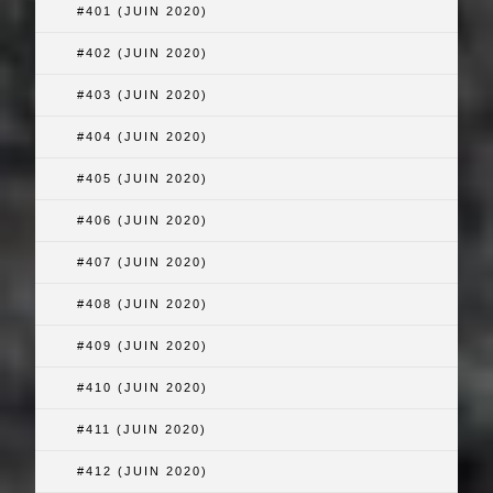
#401 (JUIN 2020)
#402 (JUIN 2020)
#403 (JUIN 2020)
#404 (JUIN 2020)
#405 (JUIN 2020)
#406 (JUIN 2020)
#407 (JUIN 2020)
#408 (JUIN 2020)
#409 (JUIN 2020)
#410 (JUIN 2020)
#411 (JUIN 2020)
#412 (JUIN 2020)