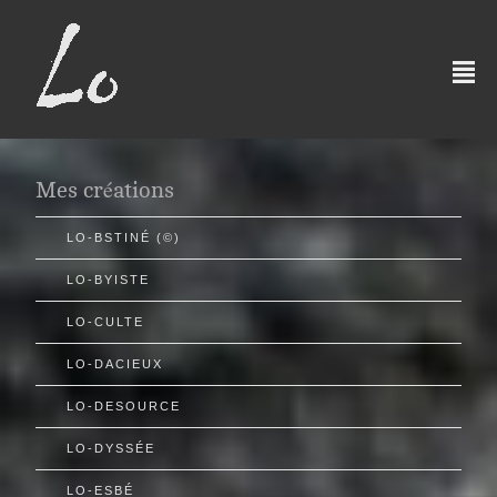
²
Mes créations
LO-BSTINÉ (©)
LO-BYISTE
LO-CULTE
LO-DACIEUX
LO-DESOURCE
LO-DYSSÉE
LO-ESBÉ