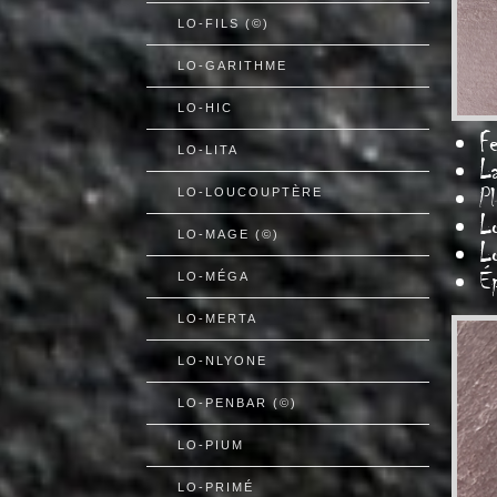
LO-FILS (©)
LO-GARITHME
LO-HIC
Fe
LO-LITA
L
Pl
LO-LOUCOUPTÈRE
L
LO-MAGE (©)
L
É
LO-MÉGA
LO-MERTA
LO-NLYONE
LO-PENBAR (©)
LO-PIUM
LO-PRIMÉ