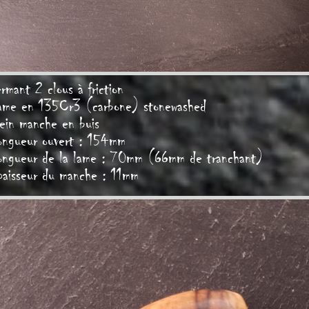
rmant 2 clous à friction
ame en 135Cr3 (carbone) stonewashed
ein manche en buis
ongueur ouvert : 154mm
ongueur de la lame : 70mm (66mm de tranchant)
paisseur du manche : 11mm