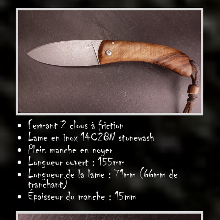
Fermant 2 clous à friction
Lame en inox 14C28N stonewash
Plein manche en noyer
Longueur ouvert : 155mm
Longueur de la lame : 71mm (66mm de
tranchant)
Épaisseur du manche : 15mm