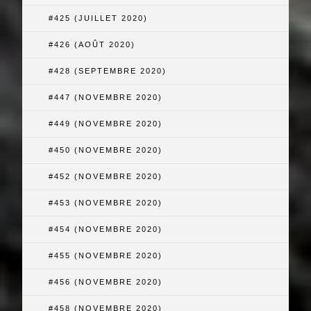
#425 (JUILLET 2020)
#426 (AOÛT 2020)
#428 (SEPTEMBRE 2020)
#447 (NOVEMBRE 2020)
#449 (NOVEMBRE 2020)
#450 (NOVEMBRE 2020)
#452 (NOVEMBRE 2020)
#453 (NOVEMBRE 2020)
#454 (NOVEMBRE 2020)
#455 (NOVEMBRE 2020)
#456 (NOVEMBRE 2020)
#458 (NOVEMBRE 2020)