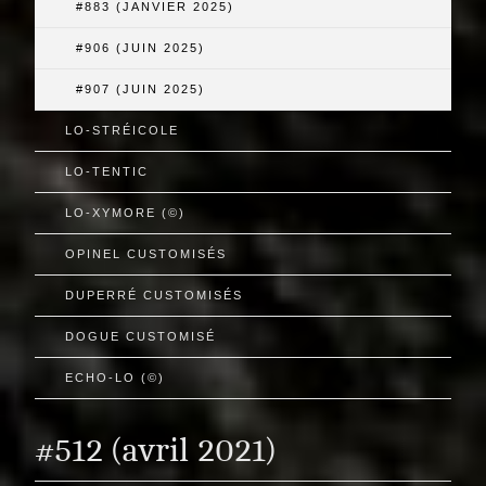
#883 (JANVIER 2025)
#906 (JUIN 2025)
#907 (JUIN 2025)
LO-STRÉICOLE
LO-TENTIC
LO-XYMORE (©)
OPINEL CUSTOMISÉS
DUPERRÉ CUSTOMISÉS
DOGUE CUSTOMISÉ
ECHO-LO (©)
#512 (avril 2021)