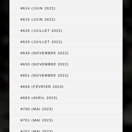
#614 (JUIN 2022)
#615 (JUIN 2022)
#626 (JUILLET 2022)
#629 (JUILLET 2022)
#649 (NOVEMBRE 2022)
#650 (NOVEMBRE 2022)
#651 (NOVEMBRE 2022)
#669 (FÉVRIER 2023)
#683 (AVRIL 2023)
#700 (MAI 2023)
#701 (MAI 2023)
#702 (MAI 2023)