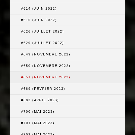
#614 (JUIN 2022)
#615 (JUIN 2022)
#626 (JUILLET 2022)
#629 (JUILLET 2022)
#649 (NOVEMBRE 2022)
#650 (NOVEMBRE 2022)
#651 (NOVEMBRE 2022)
#669 (FÉVRIER 2023)
#683 (AVRIL 2023)
#700 (MAI 2023)
#701 (MAI 2023)
#702 (MAI 2023)