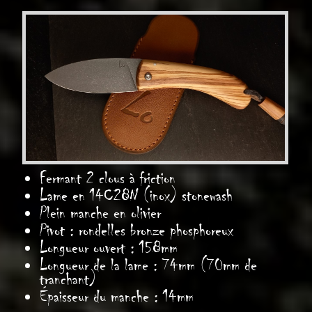
Fermant 2 clous à friction
Lame en 14C28N (inox) stonewash
Plein manche en olivier
Pivot : rondelles bronze phosphoreux
Longueur ouvert : 158mm
Longueur de la lame : 74mm (70mm de
tranchant)
Épaisseur du manche : 14mm