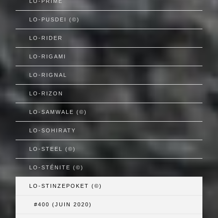
LO-PRIMÉ
LO-PUSDEI (©)
LO-RIDER
LO-RIGAMI
LO-RIGNAL
LO-RIZON
LO-SAMWALE (©)
LO-SOHIRATY
LO-STEEL (©)
LO-STÉNITE (©)
LO-STINZEPOKET (©)
#400 (JUIN 2020)