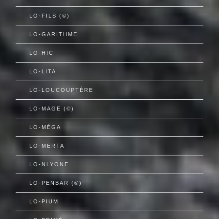
LO-FILS (©)
LO-GARITHME
LO-HIC
LO-LITA
LO-LOUCOUPTÈRE
LO-MAGE (©)
LO-MÉGA
LO-MERTA
LO-NLYONE
LO-PENBAR (©)
LO-PIUM