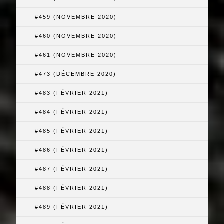
#459 (NOVEMBRE 2020)
#460 (NOVEMBRE 2020)
#461 (NOVEMBRE 2020)
#473 (DÉCEMBRE 2020)
#483 (FÉVRIER 2021)
#484 (FÉVRIER 2021)
#485 (FÉVRIER 2021)
#486 (FÉVRIER 2021)
#487 (FÉVRIER 2021)
#488 (FÉVRIER 2021)
#489 (FÉVRIER 2021)