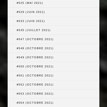
#525 (MAI 2021)
#529 (JUIN 2021)
#533 (JUIN 2021)
#535 (JUILLET 2021)
#547 (OCTOBRE 2021)
#548 (OCTOBRE 2021)
#549 (OCTOBRE 2021)
#550 (OCTOBRE 2021)
#551 (OCTOBRE 2021)
#552 (OCTOBRE 2021)
#553 (OCTOBRE 2021)
#554 (OCTOBRE 2021)