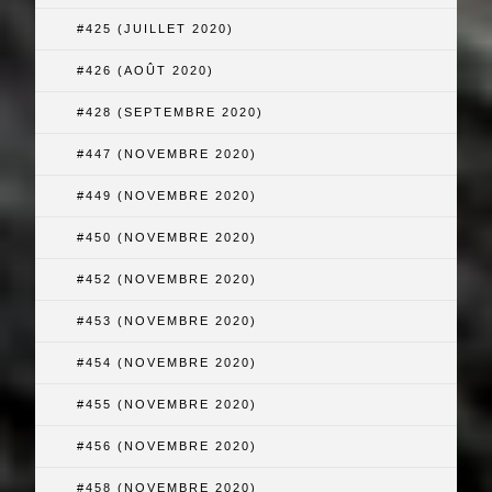
#425 (JUILLET 2020)
#426 (AOÛT 2020)
#428 (SEPTEMBRE 2020)
#447 (NOVEMBRE 2020)
#449 (NOVEMBRE 2020)
#450 (NOVEMBRE 2020)
#452 (NOVEMBRE 2020)
#453 (NOVEMBRE 2020)
#454 (NOVEMBRE 2020)
#455 (NOVEMBRE 2020)
#456 (NOVEMBRE 2020)
#458 (NOVEMBRE 2020)