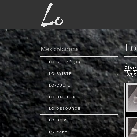
Lo
Mes créations
LO-BSTINÉ (©)
Étymo
"légè
LO-BYISTE
LO-CULTE
LO-DACIEUX
LO-DESOURCE
LO-DYSSÉE
LO-ESBÉ