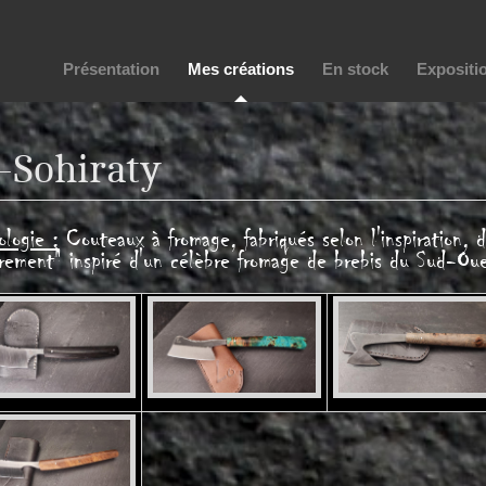
Présentation
Mes créations
En stock
Expositi
-Sohiraty
logie :
Couteaux à fromage, fabriqués selon l'inspiration, d
rement" inspiré d'un célèbre fromage de brebis du Sud-Oue