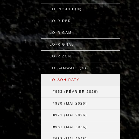
LO-PUSDEI (©)
LO-RIDER
LO-RIGAMI
LO-RIGNAL
LO-RIZON
LO-SAMWALE (©)
LO-SOHIRATY
#953 (FÉVRIER 2026)
#970 (MAI 2026)
#971 (MAI 2026)
#981 (MAI 2026)
#982 (MAI 2026)