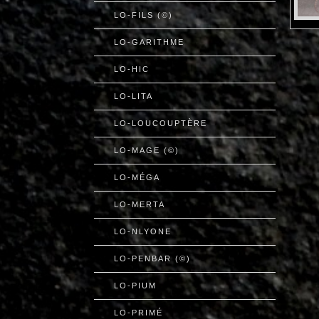
LO-FILS (©)
LO-GARITHME
LO-HIC
LO-LITA
LO-LOUCOUPTÈRE
LO-MAGE (©)
LO-MÉGA
LO-MERTA
LO-NLYONE
LO-PENBAR (©)
LO-PIUM
LO-PRIMÉ