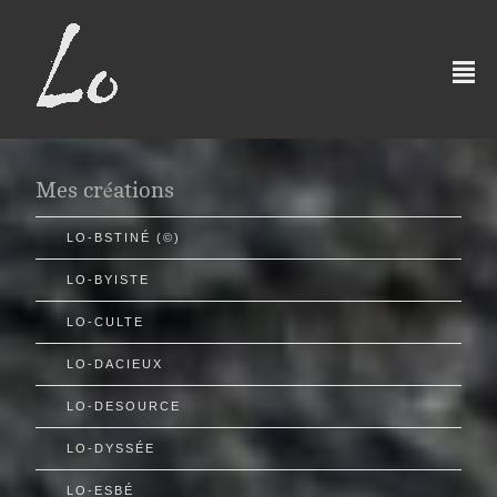
²
Mes créations
LO-BSTINÉ (©)
LO-BYISTE
LO-CULTE
LO-DACIEUX
LO-DESOURCE
LO-DYSSÉE
LO-ESBÉ