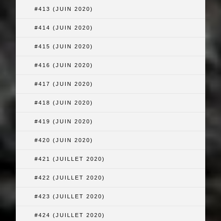
#413 (JUIN 2020)
#414 (JUIN 2020)
#415 (JUIN 2020)
#416 (JUIN 2020)
#417 (JUIN 2020)
#418 (JUIN 2020)
#419 (JUIN 2020)
#420 (JUIN 2020)
#421 (JUILLET 2020)
#422 (JUILLET 2020)
#423 (JUILLET 2020)
#424 (JUILLET 2020)