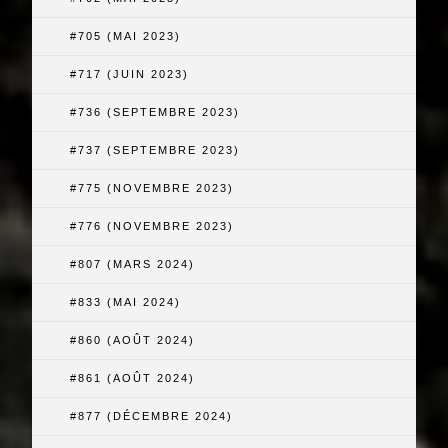
#705 (MAI 2023)
#717 (JUIN 2023)
#736 (SEPTEMBRE 2023)
#737 (SEPTEMBRE 2023)
#775 (NOVEMBRE 2023)
#776 (NOVEMBRE 2023)
#807 (MARS 2024)
#833 (MAI 2024)
#860 (AOÛT 2024)
#861 (AOÛT 2024)
#877 (DÉCEMBRE 2024)