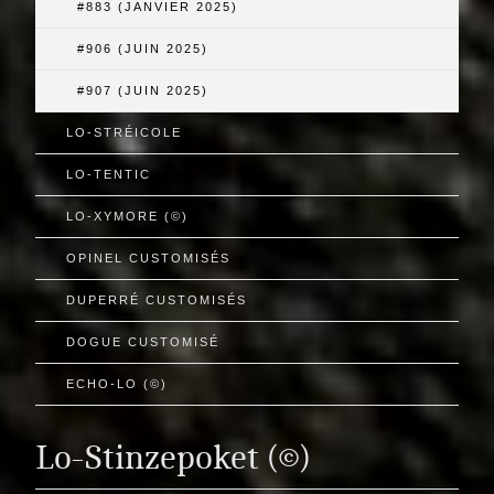
#883 (JANVIER 2025)
#906 (JUIN 2025)
#907 (JUIN 2025)
LO-STRÉICOLE
LO-TENTIC
LO-XYMORE (©)
OPINEL CUSTOMISÉS
DUPERRÉ CUSTOMISÉS
DOGUE CUSTOMISÉ
ECHO-LO (©)
Lo-Stinzepoket (©)