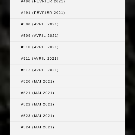
#490 (FÉVRIER 2021)
#491 (FÉVRIER 2021)
#508 (AVRIL 2021)
#509 (AVRIL 2021)
#510 (AVRIL 2021)
#511 (AVRIL 2021)
#512 (AVRIL 2021)
#520 (MAI 2021)
#521 (MAI 2021)
#522 (MAI 2021)
#523 (MAI 2021)
#524 (MAI 2021)