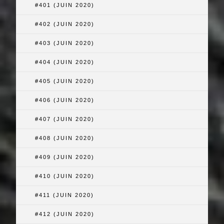
#401 (JUIN 2020)
#402 (JUIN 2020)
#403 (JUIN 2020)
#404 (JUIN 2020)
#405 (JUIN 2020)
#406 (JUIN 2020)
#407 (JUIN 2020)
#408 (JUIN 2020)
#409 (JUIN 2020)
#410 (JUIN 2020)
#411 (JUIN 2020)
#412 (JUIN 2020)