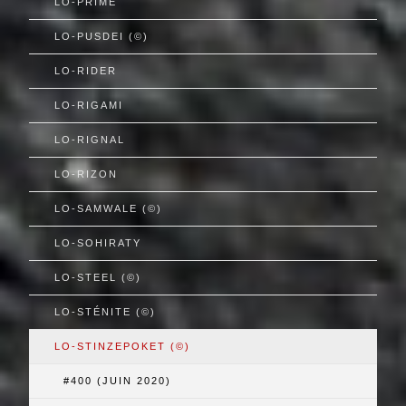
LO-PRIMÉ
LO-PUSDEI (©)
LO-RIDER
LO-RIGAMI
LO-RIGNAL
LO-RIZON
LO-SAMWALE (©)
LO-SOHIRATY
LO-STEEL (©)
LO-STÉNITE (©)
LO-STINZEPOKET (©)
#400 (JUIN 2020)