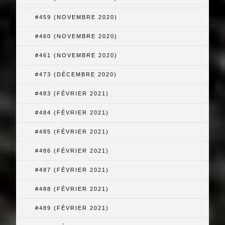
#459 (NOVEMBRE 2020)
#460 (NOVEMBRE 2020)
#461 (NOVEMBRE 2020)
#473 (DÉCEMBRE 2020)
#483 (FÉVRIER 2021)
#484 (FÉVRIER 2021)
#485 (FÉVRIER 2021)
#486 (FÉVRIER 2021)
#487 (FÉVRIER 2021)
#488 (FÉVRIER 2021)
#489 (FÉVRIER 2021)