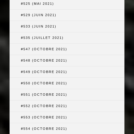
#525 (MAI 2021)
#529 (JUIN 2021)
#533 (JUIN 2021)
#535 (JUILLET 2021)
#547 (OCTOBRE 2021)
#548 (OCTOBRE 2021)
#549 (OCTOBRE 2021)
#550 (OCTOBRE 2021)
#551 (OCTOBRE 2021)
#552 (OCTOBRE 2021)
#553 (OCTOBRE 2021)
#554 (OCTOBRE 2021)