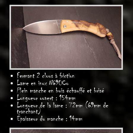
Fermant 2 clous à friction
Lame en inox N690Co
Plein manche en buis échauffé et brisé
Longueur ouvert : 154mm
Longueur de la lame : 72mm (69mm de
tranchant)
Épaisseur du manche : 14mm