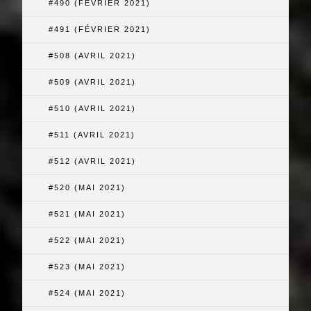
#490 (FÉVRIER 2021)
#491 (FÉVRIER 2021)
#508 (AVRIL 2021)
#509 (AVRIL 2021)
#510 (AVRIL 2021)
#511 (AVRIL 2021)
#512 (AVRIL 2021)
#520 (MAI 2021)
#521 (MAI 2021)
#522 (MAI 2021)
#523 (MAI 2021)
#524 (MAI 2021)