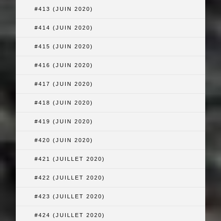
#413 (JUIN 2020)
#414 (JUIN 2020)
#415 (JUIN 2020)
#416 (JUIN 2020)
#417 (JUIN 2020)
#418 (JUIN 2020)
#419 (JUIN 2020)
#420 (JUIN 2020)
#421 (JUILLET 2020)
#422 (JUILLET 2020)
#423 (JUILLET 2020)
#424 (JUILLET 2020)