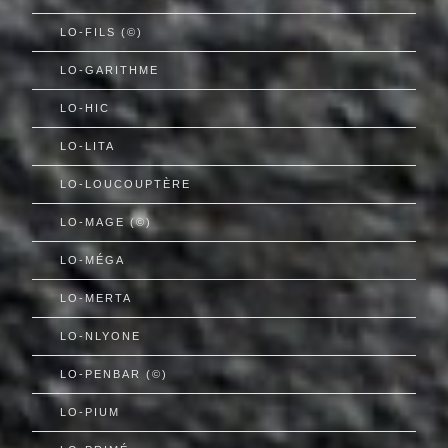
LO-FILS (©)
LO-GARITHME
LO-HIC
LO-LITA
LO-LOUCOUPTÈRE
LO-MAGE (©)
LO-MÉGA
LO-MERTA
LO-NLYONE
LO-PENBAR (©)
LO-PIUM