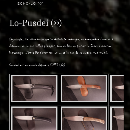
ECHO-LO (©)
Lo-Pusdei (©)
Étymologie :
En même temps que je réalisais le prototype, un énergumène s'amusait à
détourner un de mes selfies grimaçant, pour en faire un portrait de Jesus à caractère
humoristique. L'Opus Dei n'était pas loin ... et le nom de ce couteau tout trouvé.
Celui-ci est un modèle déposé à l'INPI (©)
.