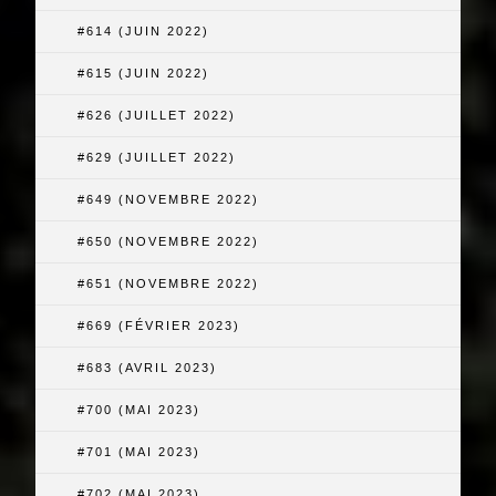
#614 (JUIN 2022)
#615 (JUIN 2022)
#626 (JUILLET 2022)
#629 (JUILLET 2022)
#649 (NOVEMBRE 2022)
#650 (NOVEMBRE 2022)
#651 (NOVEMBRE 2022)
#669 (FÉVRIER 2023)
#683 (AVRIL 2023)
#700 (MAI 2023)
#701 (MAI 2023)
#702 (MAI 2023)