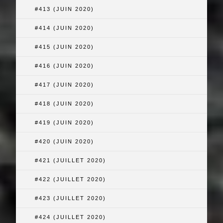
#413 (JUIN 2020)
#414 (JUIN 2020)
#415 (JUIN 2020)
#416 (JUIN 2020)
#417 (JUIN 2020)
#418 (JUIN 2020)
#419 (JUIN 2020)
#420 (JUIN 2020)
#421 (JUILLET 2020)
#422 (JUILLET 2020)
#423 (JUILLET 2020)
#424 (JUILLET 2020)