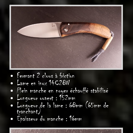
Fermant 2 clous à friction
Lame en inox 14C28N
Plein manche en noyer échauffé stabilisé
Longueur ouvert : 152mm
Longueur de la lame : 68mm (65mm de
tranchant)
Épaisseur du manche : 16mm