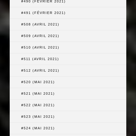
#490 (FÉVRIER 2021)
#491 (FÉVRIER 2021)
#508 (AVRIL 2021)
#509 (AVRIL 2021)
#510 (AVRIL 2021)
#511 (AVRIL 2021)
#512 (AVRIL 2021)
#520 (MAI 2021)
#521 (MAI 2021)
#522 (MAI 2021)
#523 (MAI 2021)
#524 (MAI 2021)