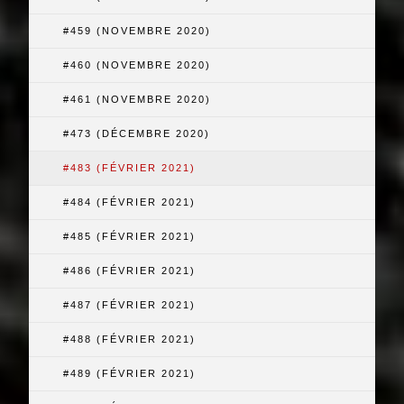
#459 (NOVEMBRE 2020)
#460 (NOVEMBRE 2020)
#461 (NOVEMBRE 2020)
#473 (DÉCEMBRE 2020)
#483 (FÉVRIER 2021)
#484 (FÉVRIER 2021)
#485 (FÉVRIER 2021)
#486 (FÉVRIER 2021)
#487 (FÉVRIER 2021)
#488 (FÉVRIER 2021)
#489 (FÉVRIER 2021)