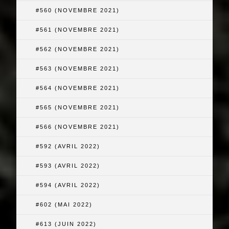
#560 (NOVEMBRE 2021)
#561 (NOVEMBRE 2021)
#562 (NOVEMBRE 2021)
#563 (NOVEMBRE 2021)
#564 (NOVEMBRE 2021)
#565 (NOVEMBRE 2021)
#566 (NOVEMBRE 2021)
#592 (AVRIL 2022)
#593 (AVRIL 2022)
#594 (AVRIL 2022)
#602 (MAI 2022)
#613 (JUIN 2022)