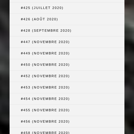
#425 (JUILLET 2020)
#426 (AOÛT 2020)
#428 (SEPTEMBRE 2020)
#447 (NOVEMBRE 2020)
#449 (NOVEMBRE 2020)
#450 (NOVEMBRE 2020)
#452 (NOVEMBRE 2020)
#453 (NOVEMBRE 2020)
#454 (NOVEMBRE 2020)
#455 (NOVEMBRE 2020)
#456 (NOVEMBRE 2020)
#458 (NOVEMBRE 2020)