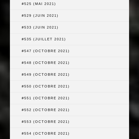
#525 (MAI 2021)
#529 (JUIN 2021)
#533 (JUIN 2021)
#535 (JUILLET 2021)
#547 (OCTOBRE 2021)
#548 (OCTOBRE 2021)
#549 (OCTOBRE 2021)
#550 (OCTOBRE 2021)
#551 (OCTOBRE 2021)
#552 (OCTOBRE 2021)
#553 (OCTOBRE 2021)
#554 (OCTOBRE 2021)