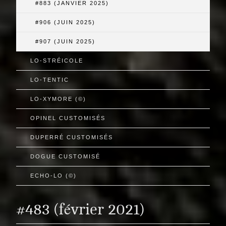
#883 (JANVIER 2025)
#906 (JUIN 2025)
#907 (JUIN 2025)
LO-STRÉICOLE
LO-TENTIC
LO-XYMORE (©)
OPINEL CUSTOMISÉS
DUPERRÉ CUSTOMISÉS
DOGUE CUSTOMISÉ
ECHO-LO (©)
#483 (février 2021)