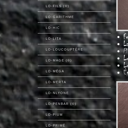
LO-FILS (©)
LO-GARITHME
LO-HIC
Fe
LO-LITA
L
P
LO-LOUCOUPTÈRE
L
LO-MAGE (©)
L
É
LO-MÉGA
LO-MERTA
LO-NLYONE
LO-PENBAR (©)
LO-PIUM
LO-PRIMÉ