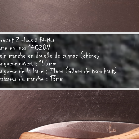
rmant 2 clous à friction
ame en inox 14C28N
lein manche en douelle de cognac (chêne)
ongueur ouvert : 155mm
ongueur de la lame : 71mm (69mm de tranchant)
paisseur du manche : 13mm