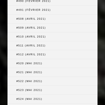
#490 (FÉVRIER 2021)
#491 (FÉVRIER 2021)
#508 (AVRIL 2021)
#509 (AVRIL 2021)
#510 (AVRIL 2021)
#511 (AVRIL 2021)
#512 (AVRIL 2021)
#520 (MAI 2021)
#521 (MAI 2021)
#522 (MAI 2021)
#523 (MAI 2021)
#524 (MAI 2021)