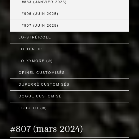
#883 (JANVIER 2025)
#906 (JUIN 2025)
#907 (JUIN 2025)
LO-STRÉICOLE
LO-TENTIC
LO-XYMORE (©)
OPINEL CUSTOMISÉS
DUPERRÉ CUSTOMISÉS
DOGUE CUSTOMISÉ
ECHO-LO (©)
#807 (mars 2024)