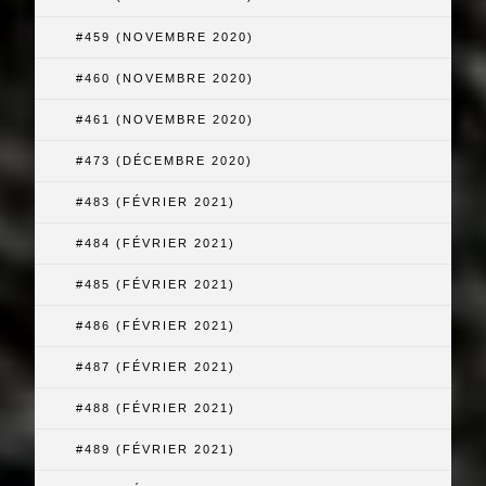
#459 (NOVEMBRE 2020)
#460 (NOVEMBRE 2020)
#461 (NOVEMBRE 2020)
#473 (DÉCEMBRE 2020)
#483 (FÉVRIER 2021)
#484 (FÉVRIER 2021)
#485 (FÉVRIER 2021)
#486 (FÉVRIER 2021)
#487 (FÉVRIER 2021)
#488 (FÉVRIER 2021)
#489 (FÉVRIER 2021)