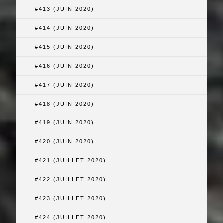
#413 (JUIN 2020)
#414 (JUIN 2020)
#415 (JUIN 2020)
#416 (JUIN 2020)
#417 (JUIN 2020)
#418 (JUIN 2020)
#419 (JUIN 2020)
#420 (JUIN 2020)
#421 (JUILLET 2020)
#422 (JUILLET 2020)
#423 (JUILLET 2020)
#424 (JUILLET 2020)