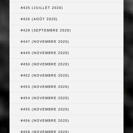
#425 (JUILLET 2020)
#426 (AOÛT 2020)
#428 (SEPTEMBRE 2020)
#447 (NOVEMBRE 2020)
#449 (NOVEMBRE 2020)
#450 (NOVEMBRE 2020)
#452 (NOVEMBRE 2020)
#453 (NOVEMBRE 2020)
#454 (NOVEMBRE 2020)
#455 (NOVEMBRE 2020)
#456 (NOVEMBRE 2020)
#458 (NOVEMBRE 2020)