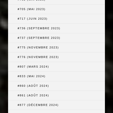
#705 (MAI 2023)
#717 (JUIN 2023)
#736 (SEPTEMBRE 2023)
#737 (SEPTEMBRE 2023)
#775 (NOVEMBRE 2023)
#776 (NOVEMBRE 2023)
#807 (MARS 2024)
#833 (MAI 2024)
#860 (AOÛT 2024)
#861 (AOÛT 2024)
#877 (DÉCEMBRE 2024)