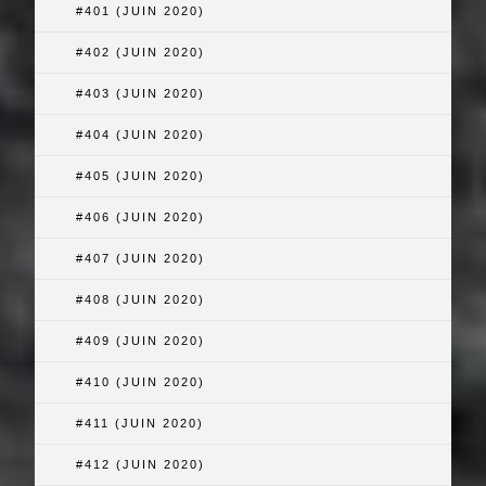
#401 (JUIN 2020)
#402 (JUIN 2020)
#403 (JUIN 2020)
#404 (JUIN 2020)
#405 (JUIN 2020)
#406 (JUIN 2020)
#407 (JUIN 2020)
#408 (JUIN 2020)
#409 (JUIN 2020)
#410 (JUIN 2020)
#411 (JUIN 2020)
#412 (JUIN 2020)