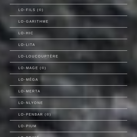
LO-FILS (©)
LO-GARITHME
LO-HIC
LO-LITA
LO-LOUCOUPTÈRE
LO-MAGE (©)
LO-MÉGA
LO-MERTA
LO-NLYONE
LO-PENBAR (©)
LO-PIUM