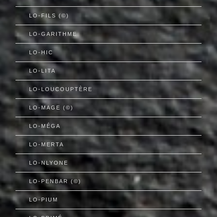
LO-FILS (©)
LO-GARITHME
LO-HIC
LO-LITA
LO-LOUCOUPTÈRE
LO-MAGE (©)
LO-MÉGA
LO-MERTA
LO-NLYONE
LO-PENBAR (©)
LO-PIUM