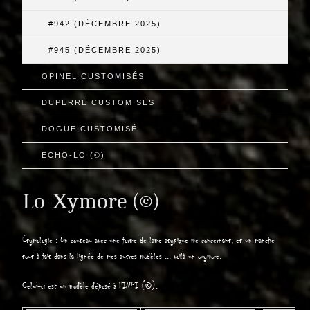
#942 (DÉCEMBRE 2025)
#945 (DÉCEMBRE 2025)
OPINEL CUSTOMISÉS
DUPERRÉ CUSTOMISÉS
DOGUE CUSTOMISÉ
ECHO-LO (©)
Lo-Xymore (©)
Étymologie :
Un couteau avec une forme de lame atypique me concernant, et un manche
tout à fait dans la lignée de mes autres modèles ... voilà un oxymore.
Celui-ci est un modèle déposé à l'INPI (©)
.