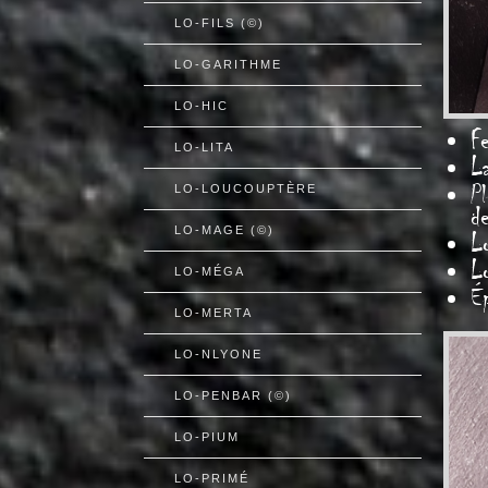
LO-FILS (©)
LO-GARITHME
LO-HIC
Fe
LO-LITA
L
Pl
LO-LOUCOUPTÈRE
de
LO-MAGE (©)
L
L
LO-MÉGA
É
LO-MERTA
LO-NLYONE
LO-PENBAR (©)
LO-PIUM
LO-PRIMÉ