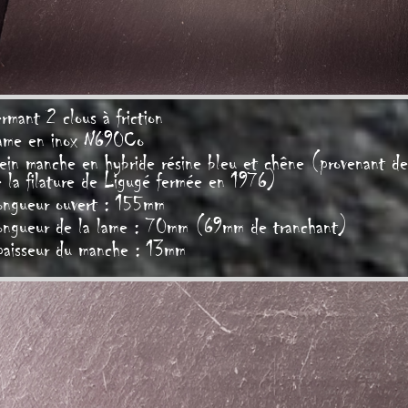
rmant 2 clous à friction
ame en inox N690Co
ein manche en hybride résine bleu et chêne (provenant de
 la filature de Ligugé fermée en 1976)
ongueur ouvert : 155mm
ongueur de la lame : 70mm (69mm de tranchant)
paisseur du manche : 13mm