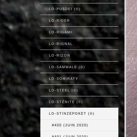
LO-PUSDEI (©)
LO-RIDER
LO-RIGAMI
LO-RIGNAL
LO-RIZON
LO-SAMWALE (©)
LO-SOHIRATY
LO-STEEL (©)
LO-STÉNITE (©)
LO-STINZEPOKET (©)
#400 (JUIN 2020)
#401 (JUIN 2020)