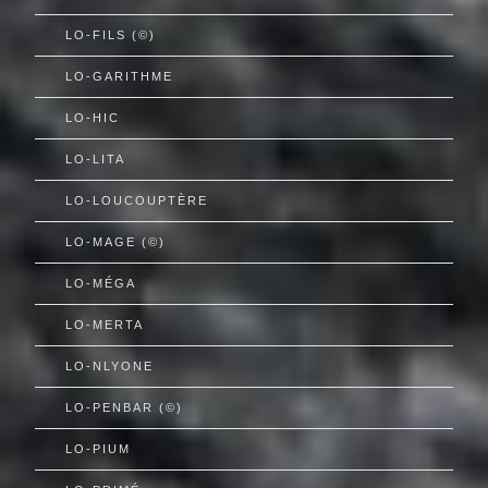
LO-FILS (©)
LO-GARITHME
LO-HIC
LO-LITA
LO-LOUCOUPTÈRE
LO-MAGE (©)
LO-MÉGA
LO-MERTA
LO-NLYONE
LO-PENBAR (©)
LO-PIUM