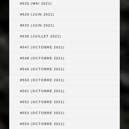
#525 (MAI 2021)
#529 (JUIN 2021)
#533 (JUIN 2021)
#535 (JUILLET 2021)
#547 (OCTOBRE 2021)
#548 (OCTOBRE 2021)
#549 (OCTOBRE 2021)
#550 (OCTOBRE 2021)
#551 (OCTOBRE 2021)
#552 (OCTOBRE 2021)
#553 (OCTOBRE 2021)
#554 (OCTOBRE 2021)