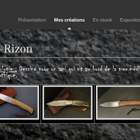
Présentation
Mes créations
En stock
Expositi
-Rizon
logie :
Dessiné pour un ami qui vit au bord de la mer médit
thique.