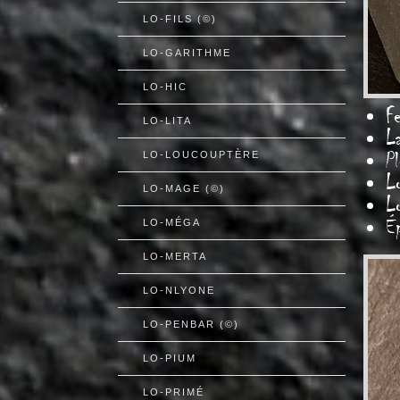
LO-FILS (©)
LO-GARITHME
LO-HIC
Fe
LO-LITA
L
Pl
LO-LOUCOUPTÈRE
L
LO-MAGE (©)
L
É
LO-MÉGA
LO-MERTA
LO-NLYONE
LO-PENBAR (©)
LO-PIUM
LO-PRIMÉ