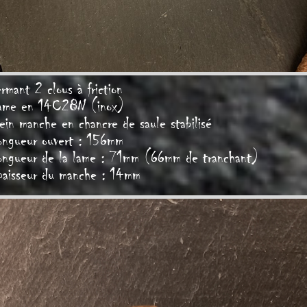
rmant 2 clous à friction
ame en 14C28N (inox)
ein manche en chancre de saule stabilisé
ongueur ouvert : 156mm
ongueur de la lame : 71mm (66mm de tranchant)
paisseur du manche : 14mm