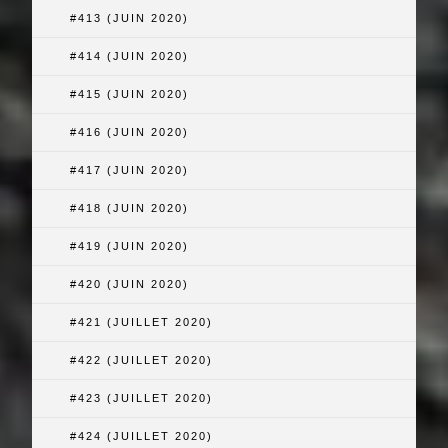
#413 (JUIN 2020)
#414 (JUIN 2020)
#415 (JUIN 2020)
#416 (JUIN 2020)
#417 (JUIN 2020)
#418 (JUIN 2020)
#419 (JUIN 2020)
#420 (JUIN 2020)
#421 (JUILLET 2020)
#422 (JUILLET 2020)
#423 (JUILLET 2020)
#424 (JUILLET 2020)