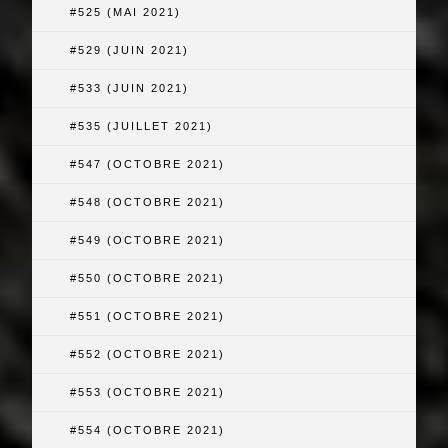
#525 (MAI 2021)
#529 (JUIN 2021)
#533 (JUIN 2021)
#535 (JUILLET 2021)
#547 (OCTOBRE 2021)
#548 (OCTOBRE 2021)
#549 (OCTOBRE 2021)
#550 (OCTOBRE 2021)
#551 (OCTOBRE 2021)
#552 (OCTOBRE 2021)
#553 (OCTOBRE 2021)
#554 (OCTOBRE 2021)