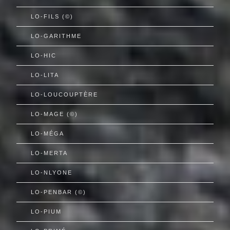
LO-FILS (©)
LO-GARITHME
LO-HIC
LO-LITA
LO-LOUCOUPTÈRE
LO-MAGE (©)
LO-MÉGA
LO-MERTA
LO-NLYONE
LO-PENBAR (©)
LO-PIUM