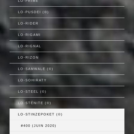
LO-PRIMÉ
LO-PUSDEI (©)
LO-RIDER
LO-RIGAMI
LO-RIGNAL
LO-RIZON
LO-SAMWALE (©)
LO-SOHIRATY
LO-STEEL (©)
LO-STÉNITE (©)
LO-STINZEPOKET (©)
#400 (JUIN 2020)