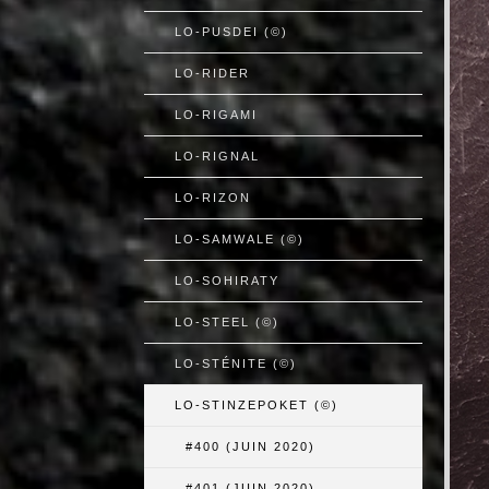
LO-PUSDEI (©)
LO-RIDER
LO-RIGAMI
LO-RIGNAL
LO-RIZON
LO-SAMWALE (©)
LO-SOHIRATY
LO-STEEL (©)
LO-STÉNITE (©)
LO-STINZEPOKET (©)
#400 (JUIN 2020)
#401 (JUIN 2020)