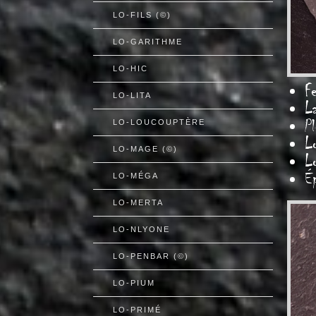
LO-FILS (©)
LO-GARITHME
LO-HIC
Fe
LO-LITA
L
Pl
LO-LOUCOUPTÈRE
L
LO-MAGE (©)
L
É
LO-MÉGA
LO-MERTA
LO-NLYONE
LO-PENBAR (©)
LO-PIUM
LO-PRIMÉ