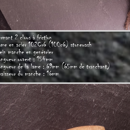
rmant 2 clous à friction
ame en acier 102Cr6 (100c6) stonewash
ein manche en genévrier
ongueur ouvert : 154mm
ongueur de la lame : 69mm (65mm de tranchant)
paisseur du manche : 16mm