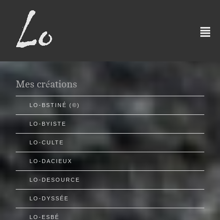
²
Mes créations
LO-BSTINÉ (©)
LO-BYISTE
LO-CULTE
LO-DACIEUX
LO-DESOURCE
LO-DYSSÉE
LO-ESBÉ