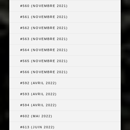
#560 (NOVEMBRE 2021)
#561 (NOVEMBRE 2021)
#562 (NOVEMBRE 2021)
#563 (NOVEMBRE 2021)
#564 (NOVEMBRE 2021)
#565 (NOVEMBRE 2021)
#566 (NOVEMBRE 2021)
#592 (AVRIL 2022)
#593 (AVRIL 2022)
#594 (AVRIL 2022)
#602 (MAI 2022)
#613 (JUIN 2022)