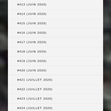
#413 (JUIN 2020)
#414 (JUIN 2020)
#415 (JUIN 2020)
#416 (JUIN 2020)
#417 (JUIN 2020)
#418 (JUIN 2020)
#419 (JUIN 2020)
#420 (JUIN 2020)
#421 (JUILLET 2020)
#422 (JUILLET 2020)
#423 (JUILLET 2020)
#424 (JUILLET 2020)