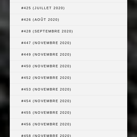
#425 (JUILLET 2020)
#426 (AOÛT 2020)
#428 (SEPTEMBRE 2020)
#447 (NOVEMBRE 2020)
#449 (NOVEMBRE 2020)
#450 (NOVEMBRE 2020)
#452 (NOVEMBRE 2020)
#453 (NOVEMBRE 2020)
#454 (NOVEMBRE 2020)
#455 (NOVEMBRE 2020)
#456 (NOVEMBRE 2020)
#458 (NOVEMBRE 2020)