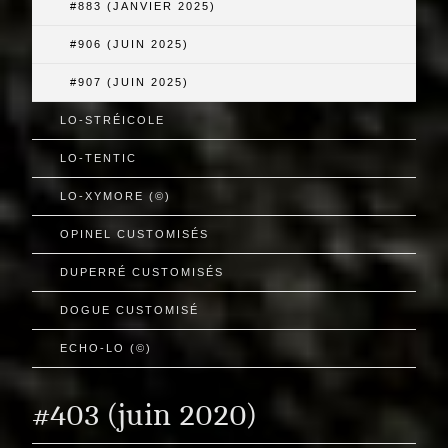
#883 (JANVIER 2025)
#906 (JUIN 2025)
#907 (JUIN 2025)
LO-STRÉICOLE
LO-TENTIC
LO-XYMORE (©)
OPINEL CUSTOMISÉS
DUPERRÉ CUSTOMISÉS
DOGUE CUSTOMISÉ
ECHO-LO (©)
#403 (juin 2020)