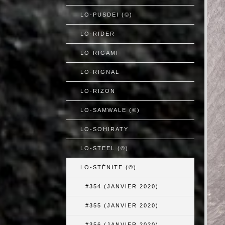
LO-PUSDEI (©)
LO-RIDER
LO-RIGAMI
LO-RIGNAL
LO-RIZON
LO-SAMWALE (©)
LO-SOHIRATY
LO-STEEL (©)
LO-STÉNITE (©)
#354 (JANVIER 2020)
#355 (JANVIER 2020)
#356 (JANVIER 2020)