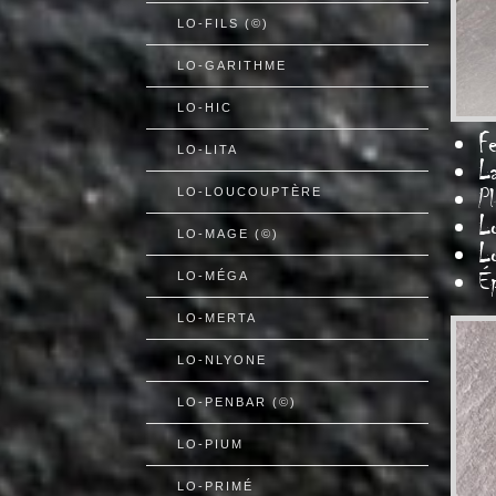
LO-FILS (©)
LO-GARITHME
LO-HIC
Fe
LO-LITA
L
Pl
LO-LOUCOUPTÈRE
L
LO-MAGE (©)
L
É
LO-MÉGA
LO-MERTA
LO-NLYONE
LO-PENBAR (©)
LO-PIUM
LO-PRIMÉ