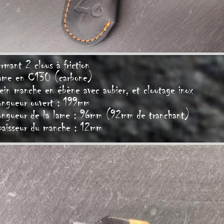
rmant 2 clous à friction
ame en C130 (carbone)
ein manche en ébène avec aubier, et cloutage inox
ongueur ouvert : 199
mm
ongueur de la lame : 96mm (92mm de tranchant)
paisseur du manche : 12mm