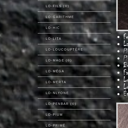
LO-FILS (©)
LO-GARITHME
LO-HIC
Fe
LO-LITA
L
Pl
LO-LOUCOUPTÈRE
Pl
LO-MAGE (©)
B
Fa
LO-MÉGA
L
LO-MERTA
L
É
LO-NLYONE
LO-PENBAR (©)
LO-PIUM
LO-PRIMÉ