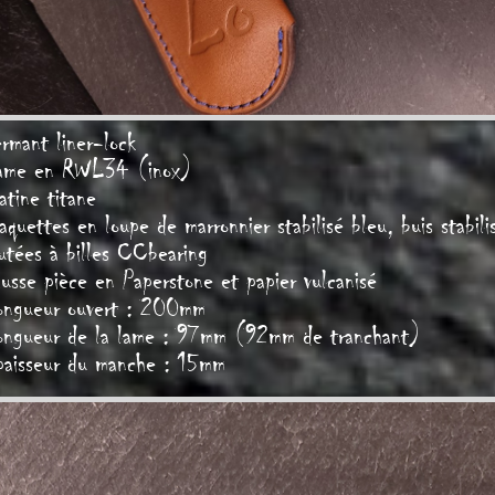
rmant liner-lock
ame en RWL34 (inox)
atine titane
aquettes en loupe de marronnier stabilisé bleu, buis stabili
utées à billes CCbearing
usse pièce en Paperstone et papier vulcanisé
ongueur ouvert : 200
mm
ongueur de la lame : 97mm (92mm de tranchant)
paisseur du manche : 15mm