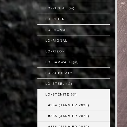
LO-PUSDEI (©)
LO-RIDER
LO-RIGAMI
LO-RIGNAL
LO-RIZON
LO-SAMWALE (©)
LO-SOHIRATY
LO-STEEL (©)
LO-STÉNITE (©)
#354 (JANVIER 2020)
#355 (JANVIER 2020)
#356 (JANVIER 2020)