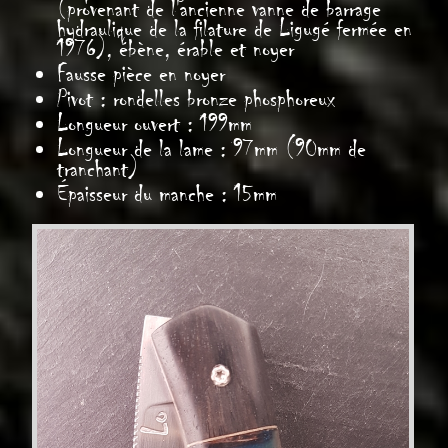
(provenant de l'ancienne vanne de barrage
hydraulique de la filature de Ligugé fermée en
1976), ébène, érable et noyer
Fausse pièce en noyer
Pivot : rondelles bronze phosphoreux
Longueur ouvert : 199mm
Longueur de la lame : 97mm (90mm de
tranchant)
Épaisseur du manche : 15mm