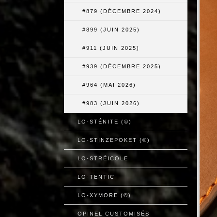
#879 (DÉCEMBRE 2024)
#899 (JUIN 2025)
#911 (JUIN 2025)
#939 (DÉCEMBRE 2025)
#964 (MAI 2026)
#983 (JUIN 2026)
LO-STÉNITE (©)
LO-STINZEPOKET (©)
LO-STRÉICOLE
LO-TENTIC
LO-XYMORE (©)
OPINEL CUSTOMISÉS