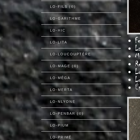
LO-FILS (©)
LO-GARITHME
LO-HIC
Fe
LO-LITA
L
Ma
LO-LOUCOUPTÈRE
R
LO-MAGE (©)
L
L
LO-MÉGA
É
LO-MERTA
LO-NLYONE
LO-PENBAR (©)
LO-PIUM
LO-PRIMÉ