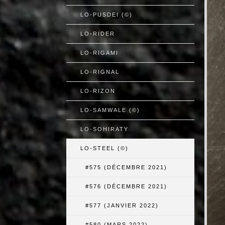
LO-PUSDEI (©)
LO-RIDER
LO-RIGAMI
LO-RIGNAL
LO-RIZON
LO-SAMWALE (©)
LO-SOHIRATY
LO-STEEL (©)
#575 (DÉCEMBRE 2021)
#576 (DÉCEMBRE 2021)
#577 (JANVIER 2022)
#580 (MARS 2022)