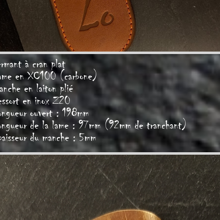
rmant à cran plat
ame en XC100 (carbone)
nche en laiton plié
essort en inox Z20
ongueur ouvert : 198mm
ongueur de la lame : 97mm (92mm de tranchant)
paisseur du manche : 5mm